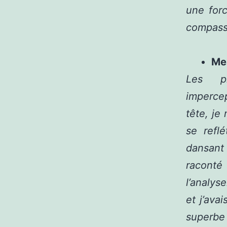
une forc
compass
Me
Les pr
imperce
tête, je
se reflé
dansant 
raconté
l’analys
et j’ava
superbe 