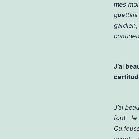
mes moin
guettais
gardien,
confiden
J’ai bea
certitud
J’ai bea
font l
Curieus