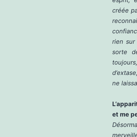
esprit, 
créée pa
reconnai
confian
rien sur
sorte d
toujours
d’extase
ne laiss
L’appari
et me p
Désorm
merveill