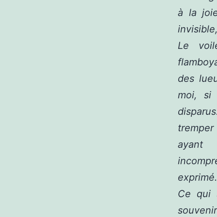
à la jo
invisibl
Le voil
flamboy
des lue
moi, si
disparu
tremper 
ayant
incompr
exprimé
Ce qui 
souveni