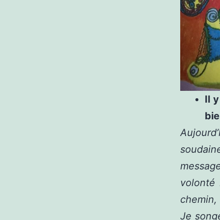
Il 
bie
Aujour
soudain
message
volonté
chemin, 
Je song