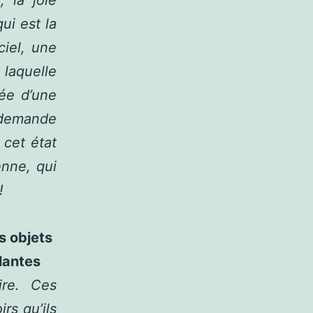
, la joie
ui est la
ciel, une
laquelle
pée d’une
 demande
 cet état
enne, qui
!
s objets
lantes
re. Ces
rs qu’ils