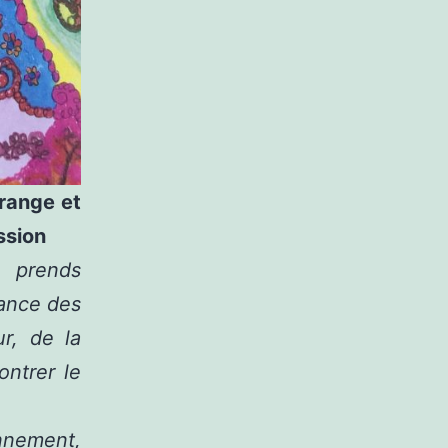
trange et
ssion
 prends
ance des
r, de la
ntrer le
nnement,