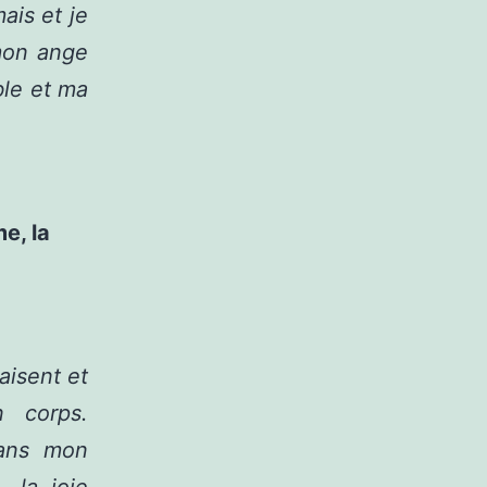
ais et je
 mon ange
ble et ma
e, la
aisent et
 corps.
dans mon