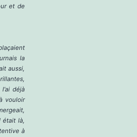
our et de
açaient
rnais la
it aussi,
illantes,
l’ai déjà
à vouloir
mergeait,
était là,
tentive à