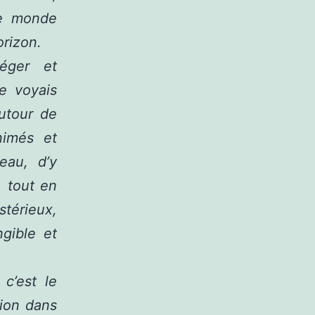
ce monde
orizon.
léger et
e voyais
utour de
nimés et
eau, d’y
, tout en
rieux,
gible et
c’est le
ion dans