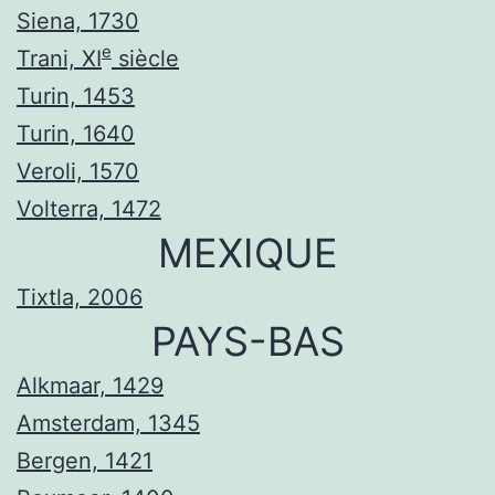
Siena, 1730
e
Trani, XI
siècle
Turin, 1453
Turin, 1640
Veroli, 1570
Volterra, 1472
MEXIQUE
Tixtla, 2006
PAYS-BAS
Alkmaar, 1429
Amsterdam, 1345
Bergen, 1421