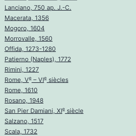
Lanciano, 750 ap. J.-C.
Macerata, 1356
Mogoro, 1604
Morrovalle, 1560
Offida, 1273-1280
Patierno (Naples), 1772
Rimini, 1227
e
e
Rome, V
– VI
siècles
Rome, 1610
Rosano, 1948
e
San Pier Damiani, XI
siècle
Salzano, 1517
Scala, 1732