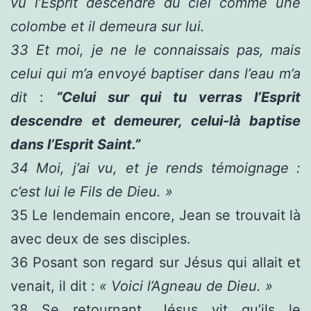
vu l’Esprit descendre du ciel comme une
colombe et il demeura sur lui.
33
Et moi, je ne le connaissais pas, mais
celui qui m’a envoyé baptiser dans l’eau m’a
dit
:
“Celui sur qui tu verras l’Esprit
descendre et demeurer, celui-là baptise
dans l’Esprit Saint.”
34
Moi, j’ai vu, et je rends témoignage :
c’est lui le Fils de Dieu. »
35
Le lendemain encore, Jean se trouvait là
avec deux de ses disciples.
36
Posant son regard sur Jésus qui allait et
venait, il dit :
« Voici l’Agneau de Dieu. »
38
Se retournant, Jésus vit qu’ils le