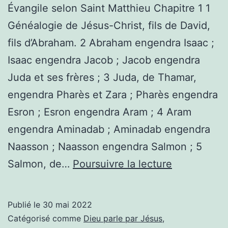
Évangile selon Saint Matthieu Chapitre 1 1
Généalogie de Jésus-Christ, fils de David,
fils d’Abraham. 2 Abraham engendra Isaac ;
Isaac engendra Jacob ; Jacob engendra
Juda et ses frères ; 3 Juda, de Thamar,
engendra Pharès et Zara ; Pharès engendra
Esron ; Esron engendra Aram ; 4 Aram
engendra Aminadab ; Aminadab engendra
Naasson ; Naasson engendra Salmon ; 5
Généalogie
Salmon, de…
Poursuivre la lecture
de
Jésus-
Publié le
30 mai 2022
Christ,
Catégorisé comme
Dieu parle par Jésus
,