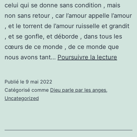
celui qui se donne sans condition , mais
sa
non sans retour , car l’amour appelle l’amour
vraie
, et le torrent de l’amour ruisselle et grandit
maison
, et se gonfle, et déborde , dans tous les
cœurs de ce monde , de ce monde que
Enseig
nous avons tant…
Poursuivre la lecture
l’Amour
celui
Publié le
9 mai 2022
de
Catégorisé comme
Dieu parle par les anges
,
votre
Uncategorized
coeur