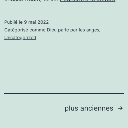
Sain
Ang
Publié le
9 mai 2022
gard
Catégorisé comme
Dieu parle par les anges
,
Uncategorized
Pagination
plus anciennes
des