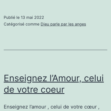
vie
est
Publié le
13 mai 2022
une
Catégorisé comme
Dieu parle par les anges
illusion
et
quand
on
quitte
cette
Enseignez l’Amour, celui
terre
de votre coeur
on
revient
Enseignez l’amour , celui de votre cœur ,
dans