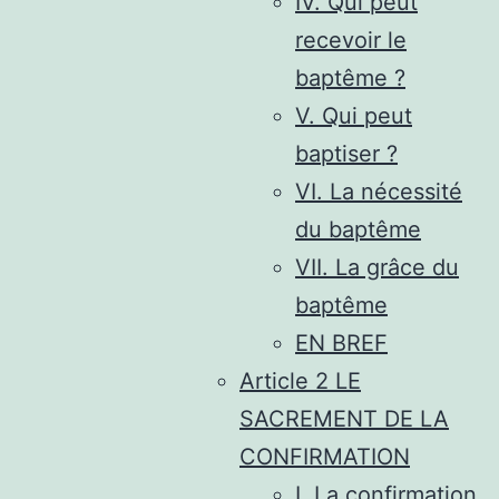
IV. Qui peut
recevoir le
baptême ?
V. Qui peut
baptiser ?
VI. La nécessité
du baptême
VII. La grâce du
baptême
EN BREF
Article 2 LE
SACREMENT DE LA
CONFIRMATION
I. La confirmation